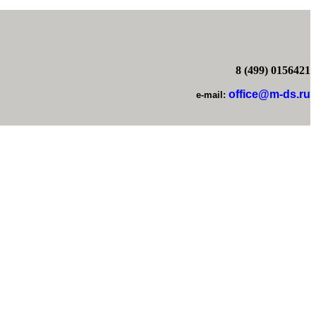
8 (499) 0156421
office@m-ds.ru
e-mail: