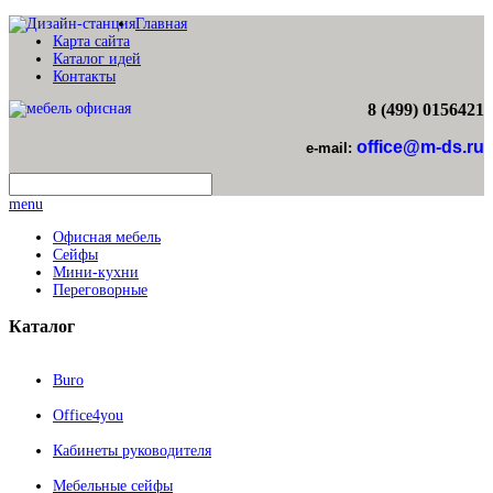
Главная
Карта сайта
Каталог идей
Контакты
8 (499) 0156421
office@m-ds.ru
e-mail:
menu
Офисная мебель
Сейфы
Мини-кухни
Переговорные
Каталог
Buro
Office4you
Кабинеты руководителя
Мебельные сейфы