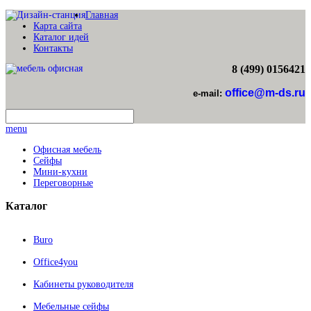
Главная
Карта сайта
Каталог идей
Контакты
8 (499) 0156421
office@m-ds.ru
e-mail:
menu
Офисная мебель
Сейфы
Мини-кухни
Переговорные
Каталог
Buro
Office4you
Кабинеты руководителя
Мебельные сейфы