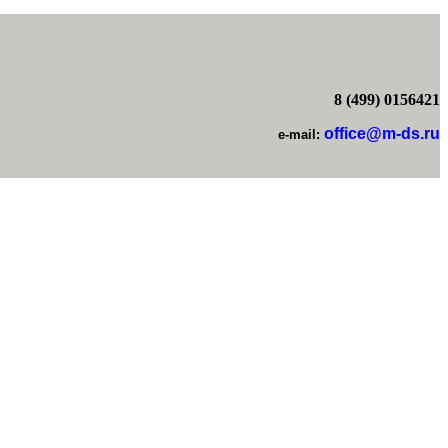
8 (499) 0156421
office@m-ds.ru
e-mail: