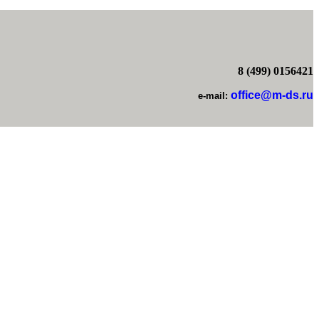
8 (499) 0156421
office@m-ds.ru
e-mail: