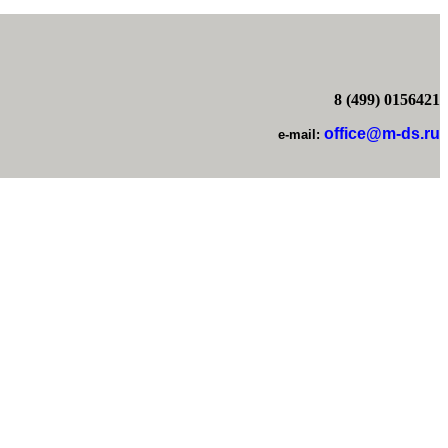
8 (499) 0156421
office@m-ds.ru
e-mail: