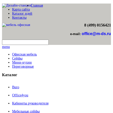
Главная
Карта сайта
Каталог идей
Контакты
8 (499) 0156421
office@m-ds.ru
e-mail:
menu
Офисная мебель
Сейфы
Мини-кухни
Переговорные
Каталог
Buro
Office4you
Кабинеты руководителя
Мебельные сейфы