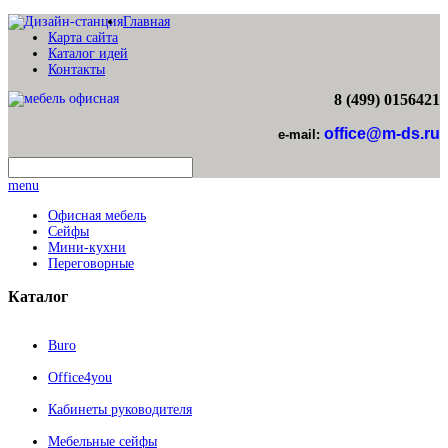
Главная
Карта сайта
Каталог идей
Контакты
8 (499) 0156421
office@m-ds.ru
e-mail:
menu
Офисная мебель
Сейфы
Мини-кухни
Переговорные
Каталог
Buro
Office4you
Кабинеты руководителя
Мебельные сейфы