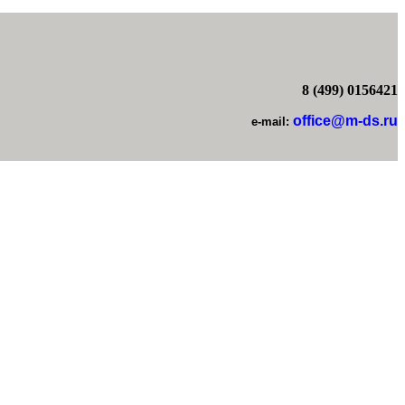
8 (499) 0156421
office@m-ds.ru
e-mail: