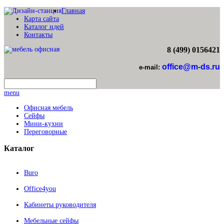
Главная
Карта сайта
Каталог идей
Контакты
8 (499) 0156421
office@m-ds.ru
e-mail:
menu
Офисная мебель
Сейфы
Мини-кухни
Переговорные
Каталог
Buro
Office4you
Кабинеты руководителя
Мебельные сейфы