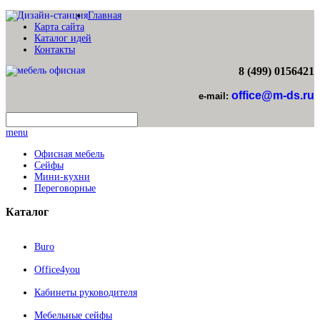
Главная
Карта сайта
Каталог идей
Контакты
8 (499) 0156421
office@m-ds.ru
e-mail:
menu
Офисная мебель
Сейфы
Мини-кухни
Переговорные
Каталог
Buro
Office4you
Кабинеты руководителя
Мебельные сейфы