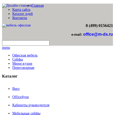
Главная
Карта сайта
Каталог идей
Контакты
8 (499) 0156421
office@m-ds.ru
e-mail:
menu
Офисная мебель
Сейфы
Мини-кухни
Переговорные
Каталог
Buro
Office4you
Кабинеты руководителя
Мебельные сейфы